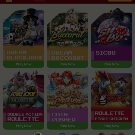
Play Now
Play Now
Play Now
Play Now
Play Now
Play Now