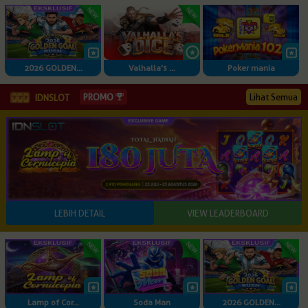
2026 GOLDEN...
Valhalla's ...
Poker mania
Lihat Semua
PROMO
IDNSLOT
Lamp of Cor...
Soda Man
2026 GOLDEN...