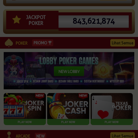
© Copyright 2026 d0mbtkurs.xyz - All right reserved | 18+
JACKPOT
843,621,874
POKER
Lihat Semua
PROMO
POKER
Lihat Semua
NEW
ARCADE